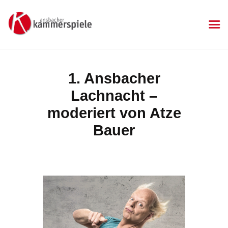
KAMMERSPIELE
Ansbacher Kammerspiele
Spielplan
1. Ansbacher
Aktuelles
Lachnacht –
Kartenkauf
Die Kammerspiele
moderiert von Atze
Mitgliedschaft
Bauer
Gastronomie
Sponsoren
Kontakt & Anfahrt
Impressum
Datenschutzerklärung