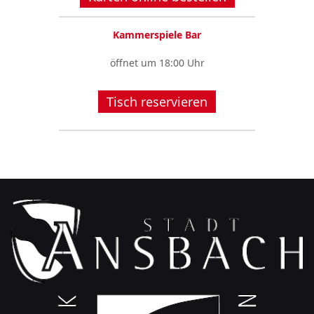
Kammerspiele Bar
öffnet um 18:00 Uhr
Tisch reservieren