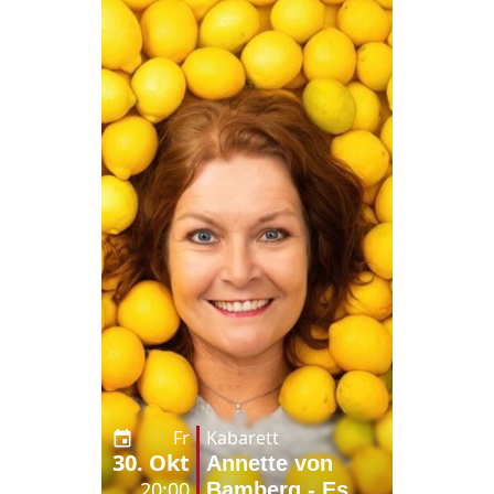
Fr
Kabarett
30. Okt
Annette von
20:00
Bamberg - Es