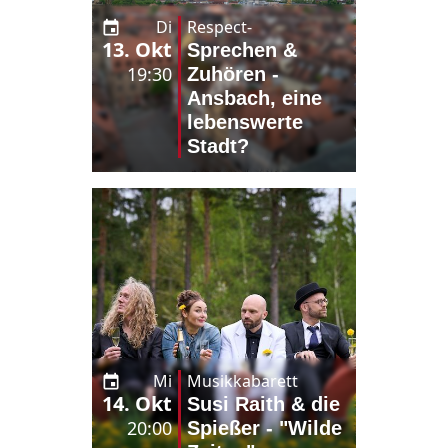
Di
Respect-
13. Okt
Veranstaltung
Sprechen &
19:30
Zuhören -
Ansbach, eine
lebenswerte
Stadt?
Mi
Musikkabarett
14. Okt
Susi Raith & die
20:00
Spießer - "Wilde