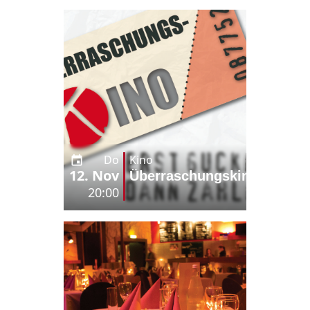
Do
Kino
12. Nov
Überraschungskino
20:00