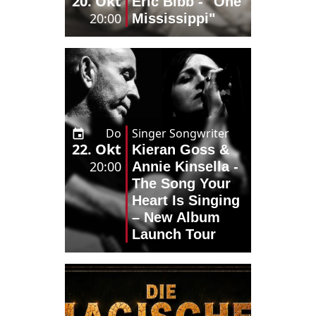
20. Okt
Eric Bibb - "One
20:00
Mississippi"
Do
Singer Songwriter
22. Okt
Kieran Goss &
20:00
Annie Kinsella -
The Song Your
Heart Is Singing
– New Album
Launch Tour