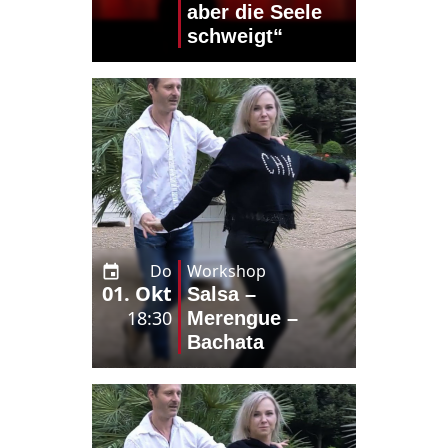
aber die Seele
schweigt“
Do
Workshop
01. Okt
Salsa –
18:30
Merengue –
Bachata