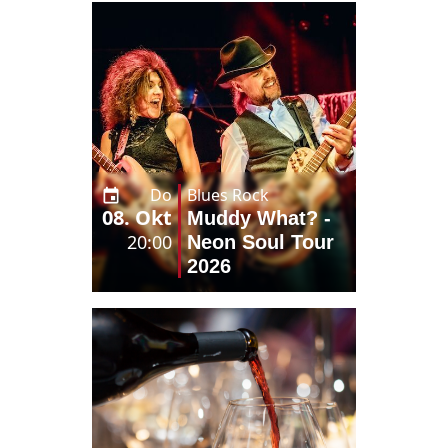
Do
Blues Rock
08. Okt
Muddy What? -
20:00
Neon Soul Tour
2026