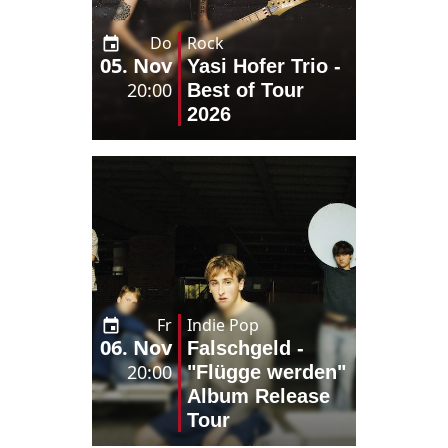
Do
Rock
05. Nov
Yasi Hofer Trio -
20:00
Best of Tour
2026
Fr
Indie Pop
06. Nov
Falschgeld -
20:00
"Flügge werden"
Album Release
Tour