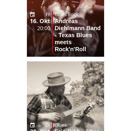
Fr
Blues Rock
16. Okt
Andreas
20:00
Diehlmann Band
- Texas Blues
meets
Rock'n'Roll
Di
Blues