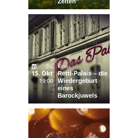
Zeiten"
Do
Kino
15. Okt
Retti-Palais – die
19:00
Wiedergeburt
eines
Barockjuwels