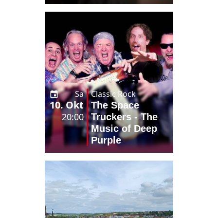
Sa
Classic Rock
10. Okt
The Space
20:00
Truckers - The
Music of Deep
Purple