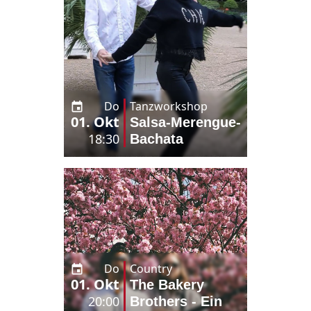
Do
Tanzworkshop
01. Okt
Salsa-Merengue-
18:30
Bachata
Do
Country
01. Okt
The Bakery
20:00
Brothers - Ein