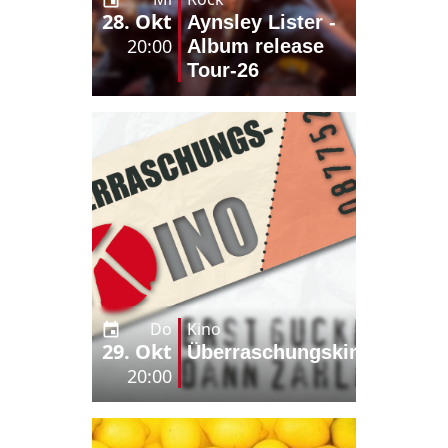
28. Okt
Aynsley Lister -
20:00
Album release
Tour-26
Do
Kino
29. Okt
Überraschungskino
20:00