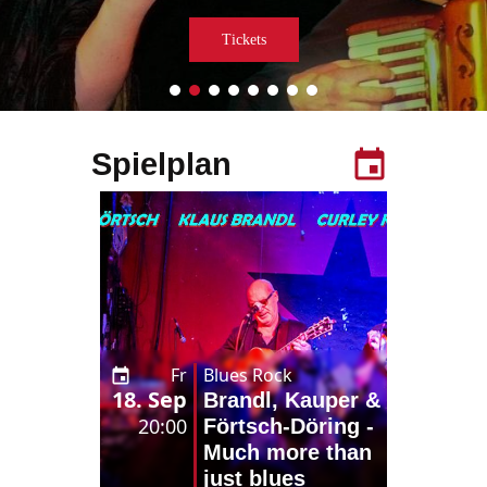
Tickets
Spielplan
Fr
Blues Rock
18. Sep
Brandl, Kauper &
20:00
Förtsch-Döring -
Much more than
just blues