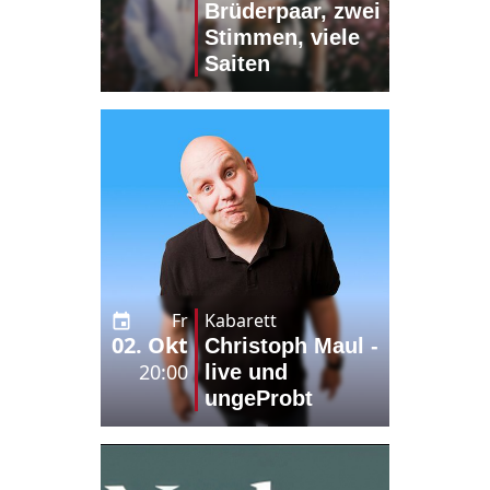
Brüderpaar, zwei
Stimmen, viele
Saiten
Fr
Kabarett
02. Okt
Christoph Maul -
20:00
live und
ungeProbt