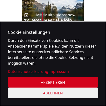
Mi
Multivisionsshow
18. Nov
Pascal Violo -
20:00
Multivision
"Kanada und
Cookie Einstellungen
Alaska"
Durch den Einsatz von Cookies kann die
Ansbacher Kammerspiele e.V. den Nutzern dieser
Internetseite nutzerfreundlichere Services
bereitstellen, die ohne die Cookie-Setzung nicht
möglich wären.
Datenschutzerklärung
Impressum
AKZEPTIEREN
Do
Stand-Up-Comedy
ABLEHNEN
19. Nov
Jonas Greiner -
20:00
"Auf