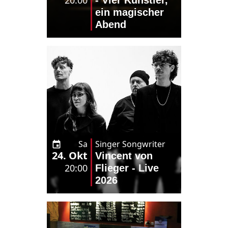
20:00
- Vier Künstler,
ein magischer
Abend
Sa
Singer Songwriter
24. Okt
Vincent von
20:00
Flieger - Live
2026