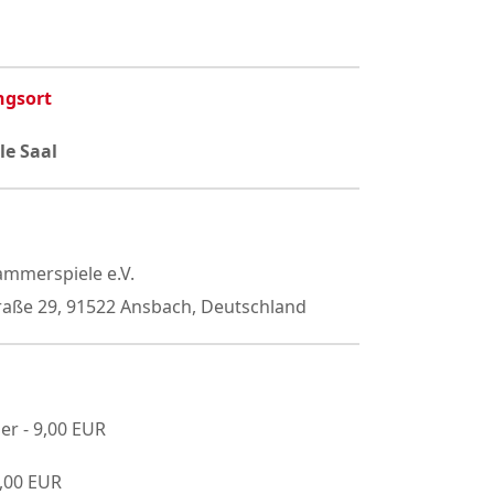
ngsort
e Saal
mmerspiele e.V.
raße 29, 91522 Ansbach, Deutschland
er - 9,00 EUR
7,00 EUR