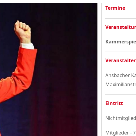
Datenschutzerklärung
Termine
Veranstaltu
Kammerspiel
Veranstalter
Ansbacher Ka
Maximilianst
Eintritt
Nichtmitglied
Mitglieder - 