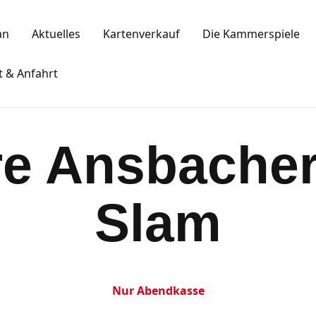
Spielplan
an
Aktuelles
Kartenverkauf
Die Kammerspiele
Aktuelles
KAMMERSPIELE
t & Anfahrt
Kartenkauf
Ansbacher Kammerspiele
Die Kammerspiele
re Ansbacher
Mitgliedschaft
Gastronomie
Slam
Sponsoren
Kontakt & Anfahrt
Nur Abendkasse
Impressum