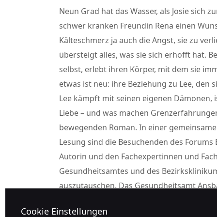
Neun Grad hat das Wasser, als Josie sich z
schwer kranken Freundin Rena einen Wunsch
Kälteschmerz ja auch die Angst, sie zu verl
übersteigt alles, was sie sich erhofft hat.
selbst, erlebt ihren Körper, mit dem sie i
etwas ist neu: ihre Beziehung zu Lee, den 
Lee kämpft mit seinen eigenen Dämonen, is
Liebe – und was machen Grenzerfahrungen m
bewegenden Roman. In einer gemeinsamen
Lesung sind die Besuchenden des Forums E
Autorin und den Fachexpertinnen und Fach
Gesundheitsamtes und des Bezirkskliniku
auszutauschen. Das Gesundheitsamt Ansba
kooperieren seit vielen Jahren erfolgrei
Cookie Einstellungen
veranstalten das Forum bereits zum 21. Ma