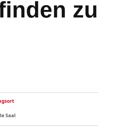
finden zu
ngsort
e Saal