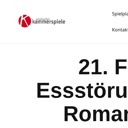
Spielpl
Kontak
21. 
Essstöru
Roman 