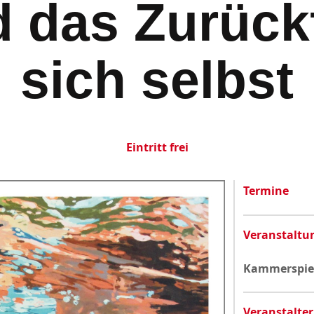
d das Zurück
Datenschutzerklärung
sich selbst
Eintritt frei
Termine
Veranstaltu
Kammerspiel
Veranstalter