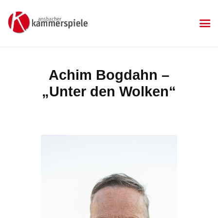
KAMMERSPIELE
Ansbacher Kammerspiele
Spielplan
Achim Bogdahn –
Aktuelles
„Unter den Wolken“
Kartenkauf
Die Kammerspiele
Mitgliedschaft
Gastronomie
Sponsoren
Kontakt & Anfahrt
Impressum
Datenschutzerklärung