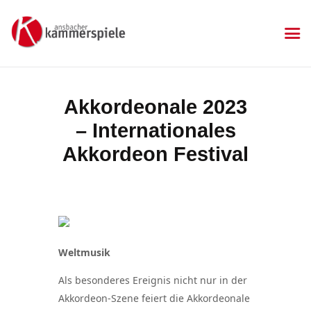
KAMMERSPIELE
Ansbacher Kammerspiele
Spielplan
Akkordeonale 2023
Aktuelles
– Internationales
Kartenkauf
Die Kammerspiele
Akkordeon Festival
Mitgliedschaft
Gastronomie
Sponsoren
Kontakt & Anfahrt
Impressum
Weltmusik
Datenschutzerklärung
Als besonderes Ereignis nicht nur in der
Akkordeon-Szene feiert die Akkordeonale