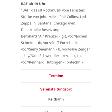
BAF ab 19 Uhr
"BAF" das ist Rockmusik vom Feinsten:
Stücke von John Miles, Phil Collins, Led
Zeppelin, Santana, Chicago uvm.
Die aktuelle Besetzung:
Bernhard "Al" Kreuzer - git, voc//Jochen
Schmidt - dr, voc//Steff Porzel - dr,
voc//Samy Saemann - b, voc//Jake Zenger
– key//Udo Schwendler - key, sax, tb,
voc//Reinhard Hüttinger - Tontechnik
Termine
Veranstaltungsort
Reitbahn