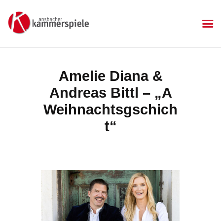
KAMMERSPIELE
Ansbacher Kammerspiele
Spielplan
Amelie Diana &
Aktuelles
Andreas Bittl – „A
Kartenkauf
Die Kammerspiele
Weihnachtsgschich
Mitgliedschaft
t“
Gastronomie
Sponsoren
Kontakt & Anfahrt
Impressum
Datenschutzerklärung