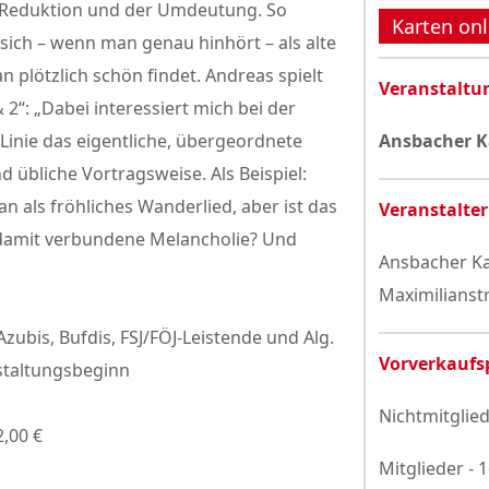
r Reduktion und der Umdeutung. So
Datenschutzerklärung
Karten onl
sich – wenn man genau hinhört – als alte
 plötzlich schön findet. Andreas spielt
Veranstaltu
 2“: „Dabei interessiert mich bei der
inie das eigentliche, übergeordnete
Ansbacher K
d übliche Vortragsweise. Als Beispiel:
n als fröhliches Wanderlied, aber ist das
Veranstalter
 damit verbundene Melancholie? Und
Ansbacher Ka
Maximilianst
Azubis, Bufdis, FSJ/FÖJ-Leistende und Alg.
Vorverkaufs
staltungsbeginn
Nichtmitglied
2,00 €
Mitglieder - 