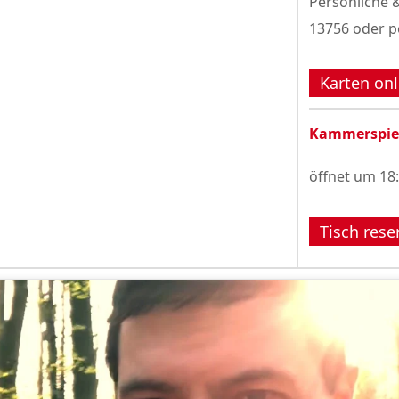
Persönliche &
13756 oder p
Karten onl
Kammerspie
öffnet um 18
Tisch rese