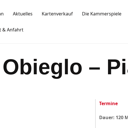
Spielplan
an
Aktuelles
Kartenverkauf
Die Kammerspiele
Aktuelles
KAMMERSPIELE
t & Anfahrt
Kartenkauf
Ansbacher Kammerspiele
Die Kammerspiele
Obieglo – P
Mitgliedschaft
Gastronomie
Sponsoren
Termine
Kontakt & Anfahrt
Dauer: 120 
Impressum