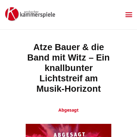
KAMMERSPIELE
Ansbacher Kammerspiele
Spielplan
Atze Bauer & die
Aktuelles
Band mit Witz – Ein
Kartenkauf
Die Kammerspiele
knallbunter
Mitgliedschaft
Lichtstreif am
Gastronomie
Musik-Horizont
Sponsoren
Kontakt & Anfahrt
Impressum
Abgesagt
Datenschutzerklärung