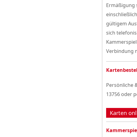
Ermäßigung s
einschließlic
gültigem Aus
sich telefoni
Kammerspiele
Verbindung m
Kartenbeste
Persönliche &
13756 oder p
Karten onl
Kammerspie