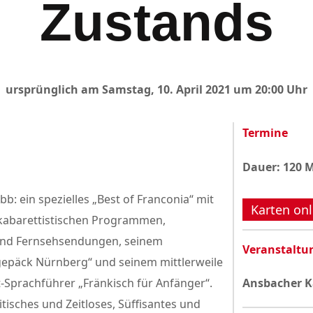
Zustands
Datenschutzerklärung
ursprünglich am Samstag, 10. April 2021 um 20:00 Uhr
Termine
Dauer: 120 
b: ein spezielles „Best of Franconia“ mit
Karten onl
kabarettistischen Programmen,
und Fernsehsendungen, seinem
Veranstaltu
dgepäck Nürnberg“ und seinem mittlerweile
Sprachführer „Fränkisch für Anfänger“.
Ansbacher K
itisches und Zeitloses, Süffisantes und