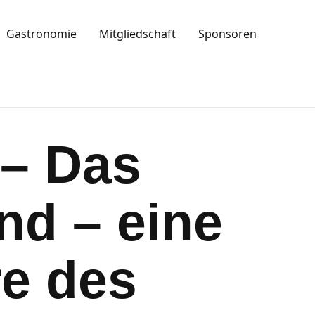
Gastronomie
Mitgliedschaft
Sponsoren
– Das
nd – eine
re des