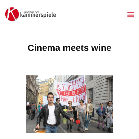
KAMMERSPIELE
Ansbacher Kammerspiele
Spielplan
Cinema meets wine
Aktuelles
Kartenkauf
Die Kammerspiele
Mitgliedschaft
Gastronomie
Sponsoren
Kontakt & Anfahrt
Impressum
Datenschutzerklärung