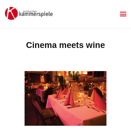
KAMMERSPIELE
Ansbacher Kammerspiele
Spielplan
Cinema meets wine
Aktuelles
Kartenkauf
Die Kammerspiele
Mitgliedschaft
Gastronomie
Sponsoren
Kontakt & Anfahrt
Impressum
Datenschutzerklärung