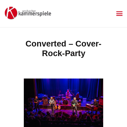
KAMMERSPIELE
Ansbacher Kammerspiele
Spielplan
Converted – Cover-
Aktuelles
Rock-Party
Kartenkauf
Die Kammerspiele
Mitgliedschaft
Gastronomie
Sponsoren
Kontakt & Anfahrt
Impressum
Datenschutzerklärung