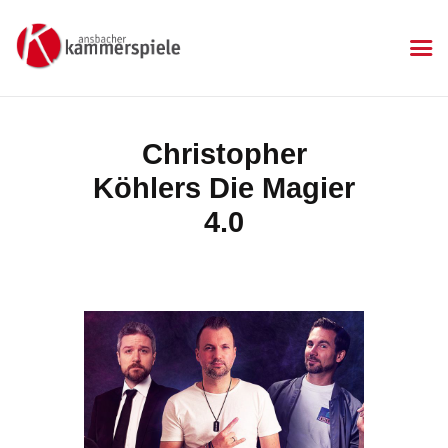
KAMMERSPIELE
Ansbacher Kammerspiele
Spielplan
Christopher
Aktuelles
Köhlers Die Magier
Kartenkauf
Die Kammerspiele
4.0
Mitgliedschaft
Gastronomie
Sponsoren
Kontakt & Anfahrt
Impressum
Datenschutzerklärung