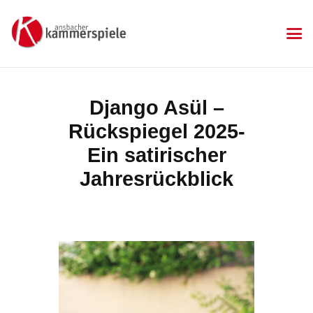
KAMMERSPIELE
Ansbacher Kammerspiele
Spielplan
Django Asül –
Aktuelles
Rückspiegel 2025-
Kartenkauf
Die Kammerspiele
Ein satirischer
Mitgliedschaft
Jahresrückblick
Gastronomie
Sponsoren
Kontakt & Anfahrt
Impressum
Datenschutzerklärung