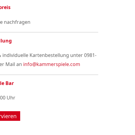
preis
se nachfragen
llung
 individuelle Kartenbestellung unter 0981-
er Mail an
info@kammerspiele.com
le Bar
:00 Uhr
rvieren