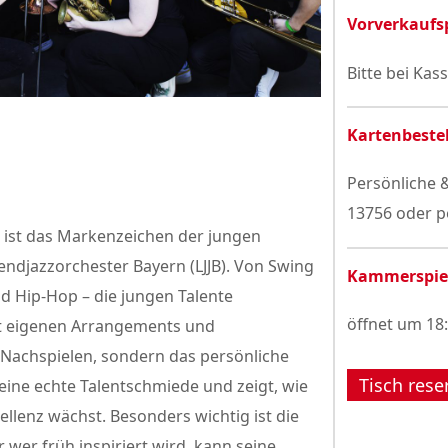
Vorverkaufs
Bitte bei Kas
Kartenbeste
Persönliche &
13756 oder p
as ist das Markenzeichen der jungen
ndjazzorchester Bayern (LJJB). Von Swing
Kammerspie
nd Hip-Hop – die jungen Talente
öffnet um 18
it eigenen Arrangements und
 Nachspielen, sondern das persönliche
Tisch rese
 eine echte Talentschmiede und zeigt, wie
llenz wächst. Besonders wichtig ist die
wer früh inspiriert wird, kann seine