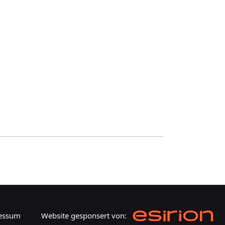
essum
Website gesponsert von: