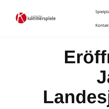
Spielpl
Kontak
Eröf
J
Landes