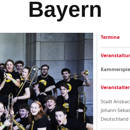
Bayern
Datenschutzerklärung
Termine
Veranstaltu
Kammerspiel
Veranstalter
Stadt Ansbach
Johann-Sebas
Deutschland