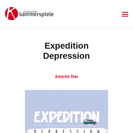
KAMMERSPIELE
Ansbacher Kammerspiele
Spielplan
Expedition
Aktuelles
Depression
Kartenkauf
Die Kammerspiele
Mitgliedschaft
Eintritt frei
Gastronomie
Sponsoren
Kontakt & Anfahrt
Impressum
Datenschutzerklärung