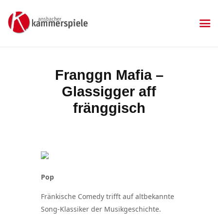
KAMMERSPIELE
Ansbacher Kammerspiele
Spielplan
Franggn Mafia –
Aktuelles
Glassigger aff
Kartenkauf
Die Kammerspiele
fränggisch
Mitgliedschaft
Gastronomie
Sponsoren
Kontakt & Anfahrt
Impressum
Pop
Datenschutzerklärung
Fränkische Comedy trifft auf altbekannte
Song-Klassiker der Musikgeschichte.