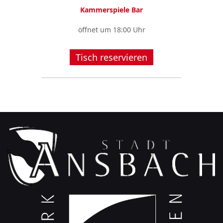
Kammerspiele Bar
öffnet um 18:00 Uhr
Tisch reservieren