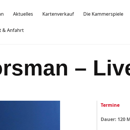
Spielplan
an
Aktuelles
Kartenverkauf
Die Kammerspiele
Aktuelles
KAMMERSPIELE
t & Anfahrt
Kartenkauf
Ansbacher Kammerspiele
Die Kammerspiele
orsman – Liv
Mitgliedschaft
Gastronomie
Sponsoren
Termine
Kontakt & Anfahrt
Dauer: 120 
Impressum