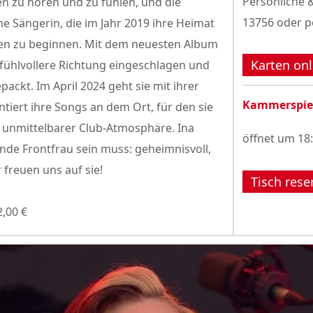
Persönliche &
n zu hören und zu fühlen, und die
13756 oder p
che Sängerin, die im Jahr 2019 ihre Heimat
Leben zu beginnen. Mit dem neuesten Album
Karten onl
gefühlvollere Richtung eingeschlagen und
ackt. Im April 2024 geht sie mit ihrer
Kammerspie
iert ihre Songs an dem Ort, für den sie
n unmittelbarer Club-Atmosphäre. Ina
öffnet um 18
nde Frontfrau sein muss: geheimnisvoll,
r freuen uns auf sie!
Tisch rese
2,00 €