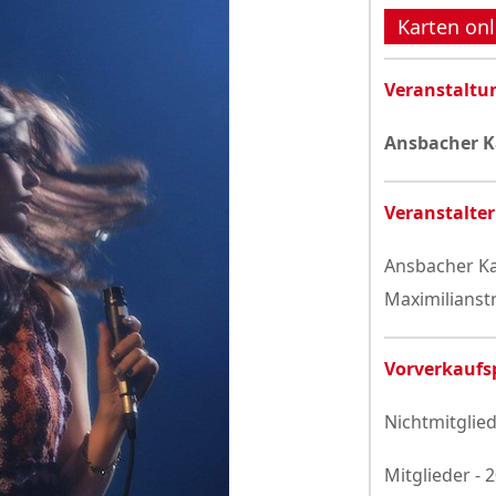
Datenschutzerklärung
Karten onl
Veranstaltu
Ansbacher K
Veranstalter
Ansbacher Ka
Maximilianst
Vorverkaufs
Nichtmitglied
Mitglieder - 