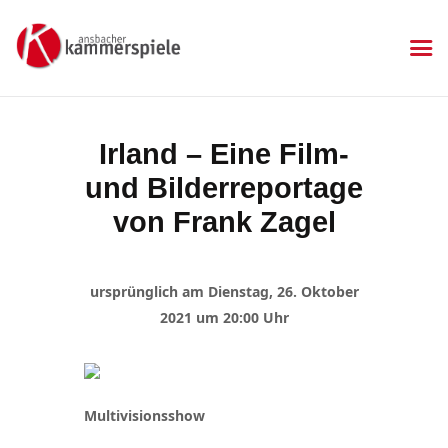
KAMMERSPIELE
Ansbacher Kammerspiele
Spielplan
Irland – Eine Film-
Aktuelles
und Bilderreportage
Kartenkauf
Die Kammerspiele
von Frank Zagel
Mitgliedschaft
Gastronomie
ursprünglich am Dienstag, 26. Oktober
Sponsoren
2021 um 20:00 Uhr
Kontakt & Anfahrt
Impressum
Datenschutzerklärung
Multivisionsshow