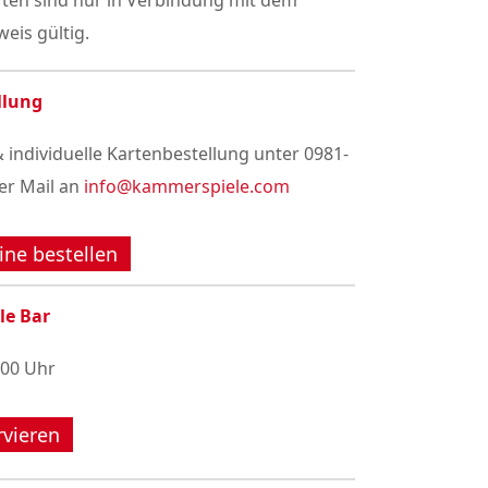
rten sind nur in Verbindung mit dem
eis gültig.
llung
 individuelle Kartenbestellung unter 0981-
er Mail an
info@kammerspiele.com
ine bestellen
le Bar
:00 Uhr
rvieren