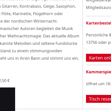
Mitgliederka
 Gitarren, Kontrabass, Geige, Saxophon,
Mitgliedsausw
löte, Klarinette, Flügelhorn oder
ite der nordischen Winternacht.
Kartenbeste
navischer Autoren begleiten die Musik
Persönliche &
scher Weihnachtsmagie. Das aktuelle Album
13756 oder p
bekannte Melodien und seltene Fundstücke
sland zu einem stimmungsvollen
Karten onl
eht uns in ihren Bann und stimmt uns ein,
Kammerspie
2,50 €
öffnet um 18
Tisch rese