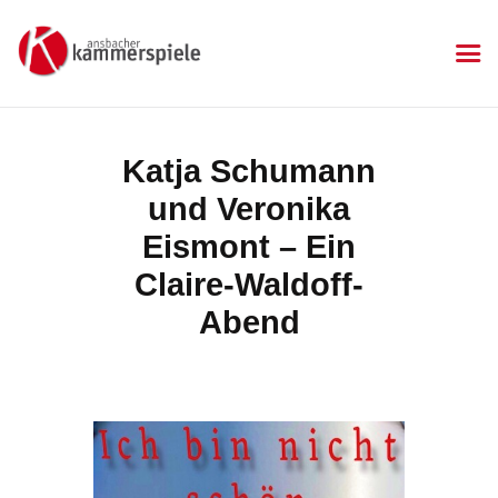
KAMMERSPIELE
Ansbacher Kammerspiele
Spielplan
Katja Schumann
Aktuelles
und Veronika
Kartenkauf
Die Kammerspiele
Eismont – Ein
Mitgliedschaft
Claire-Waldoff-
Gastronomie
Abend
Sponsoren
Kontakt & Anfahrt
Impressum
Datenschutzerklärung