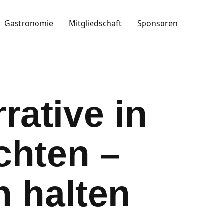
Gastronomie
Mitgliedschaft
Sponsoren
rative in
chten –
n halten