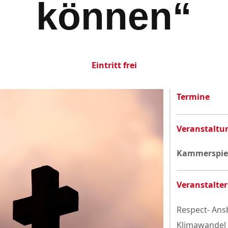
können“
Datenschutzerklärung
Eintritt frei
Termine
Veranstaltu
Kammerspiel
Veranstalter
Respect- An
Klimawandel 