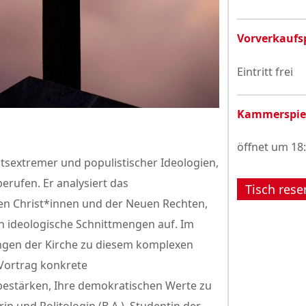
Vorverkaufs
Eintritt frei
Kammerspie
öffnet um 18
htsextremer und populistischer Ideologien,
berufen. Er analysiert das
Tisch rese
len Christ*innen und der Neuen Rechten,
ren ideologische Schnittmengen auf. Im
gen der Kirche zu diesem komplexen
 Vortrag konkrete
bestärken, Ihre demokratischen Werte zu
in und Politologin (B.A.), Studentin der