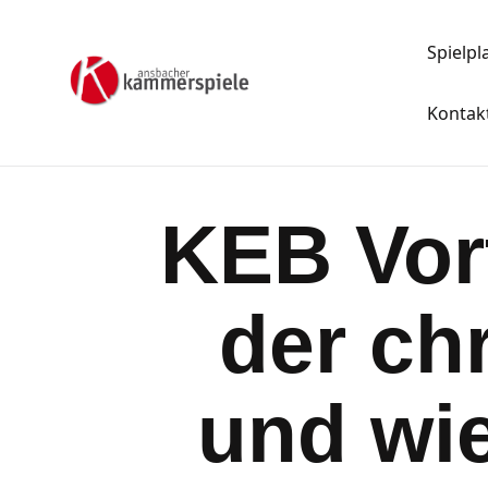
Spielpl
Kontak
KEB Vort
der ch
und wie