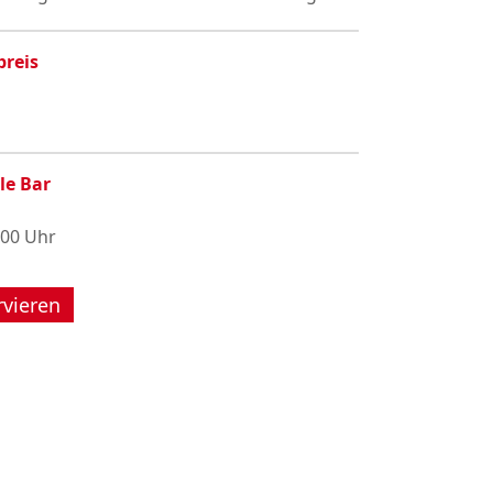
preis
le Bar
:00 Uhr
rvieren