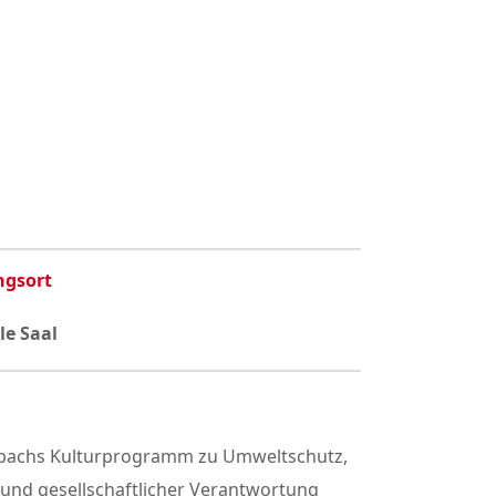
ngsort
e Saal
sbachs Kulturprogramm zu Umweltschutz,
und gesellschaftlicher Verantwortung