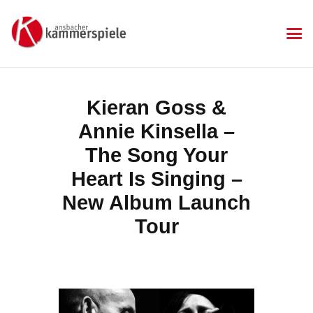
KAMMERSPIELE
Ansbacher Kammerspiele
Spielplan
Kieran Goss &
Aktuelles
Annie Kinsella –
Kartenkauf
Die Kammerspiele
The Song Your
Mitgliedschaft
Heart Is Singing –
Gastronomie
New Album Launch
Sponsoren
Tour
Kontakt & Anfahrt
Impressum
Datenschutzerklärung