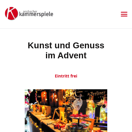
KAMMERSPIELE
Ansbacher Kammerspiele
Spielplan
Kunst und Genuss
Aktuelles
im Advent
Kartenkauf
Die Kammerspiele
Mitgliedschaft
Eintritt frei
Gastronomie
Sponsoren
Kontakt & Anfahrt
Impressum
Datenschutzerklärung