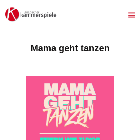
KAMMERSPIELE
Ansbacher Kammerspiele
Spielplan
Mama geht tanzen
Aktuelles
Kartenkauf
Die Kammerspiele
Mitgliedschaft
Gastronomie
Sponsoren
Kontakt & Anfahrt
Impressum
Datenschutzerklärung