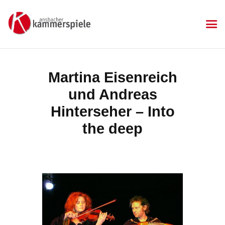
KAMMERSPIELE
Ansbacher Kammerspiele
Spielplan
Martina Eisenreich
Aktuelles
und Andreas
Kartenkauf
Die Kammerspiele
Hinterseher – Into
Mitgliedschaft
the deep
Gastronomie
Sponsoren
Kontakt & Anfahrt
Impressum
Datenschutzerklärung