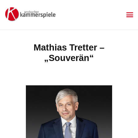
KAMMERSPIELE
Ansbacher Kammerspiele
Spielplan
Mathias Tretter –
Aktuelles
„Souverän“
Kartenkauf
Die Kammerspiele
Mitgliedschaft
Gastronomie
Sponsoren
Kontakt & Anfahrt
Impressum
Datenschutzerklärung