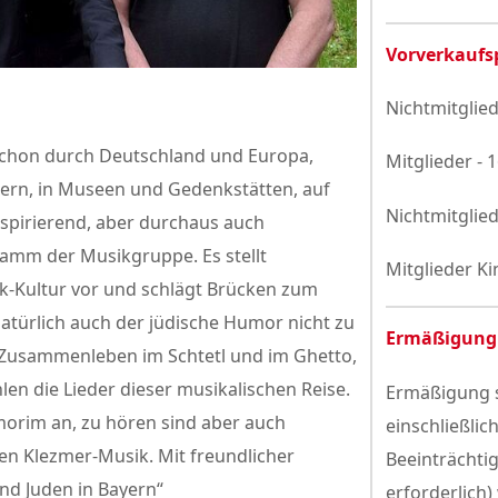
Vorverkaufs
Nichtmitglied
 schon durch Deutschland und Europa,
Mitglieder - 
llern, in Museen und Gedenkstätten, auf
Nichtmitglied
nspirierend, aber durchaus auch
ramm der Musikgruppe. Es stellt
Mitglieder Ki
ik-Kultur vor und schlägt Brücken zum
türlich auch der jüdische Humor nicht zu
Ermäßigung
 Zusammenleben im Schtetl und im Ghetto,
len die Lieder dieser musikalischen Reise.
Ermäßigung s
zmorim an, zu hören sind aber auch
einschließlic
len Klezmer-Musik. Mit freundlicher
Beeinträchti
nd Juden in Bayern“
erforderlich)