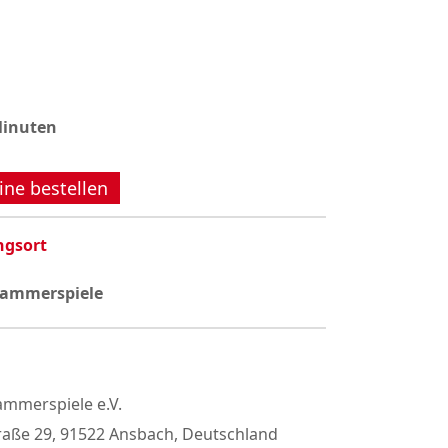
Minuten
ine bestellen
ngsort
Kammerspiele
mmerspiele e.V.
raße 29, 91522 Ansbach, Deutschland