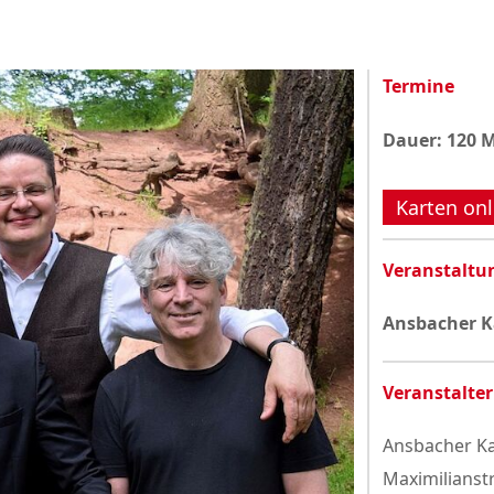
Datenschutzerklärung
Termine
Dauer: 120 
Karten onl
Veranstaltu
Ansbacher 
Veranstalter
Ansbacher Ka
Maximilianst