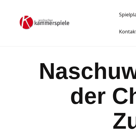
Spielpl
Kontak
Naschuw
der C
Z