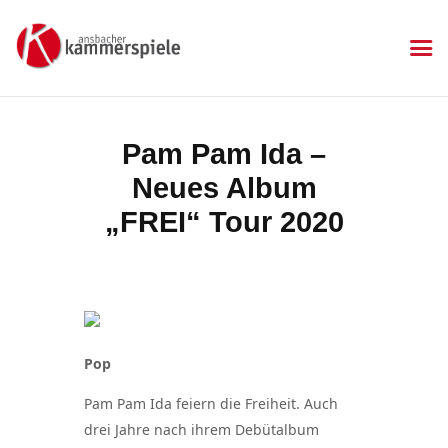
KAMMERSPIELE
Ansbacher Kammerspiele
Spielplan
Pam Pam Ida –
Aktuelles
Neues Album
Kartenkauf
Die Kammerspiele
„FREI“ Tour 2020
Mitgliedschaft
Gastronomie
Sponsoren
Kontakt & Anfahrt
Impressum
Pop
Datenschutzerklärung
Pam Pam Ida feiern die Freiheit. Auch
drei Jahre nach ihrem Debütalbum