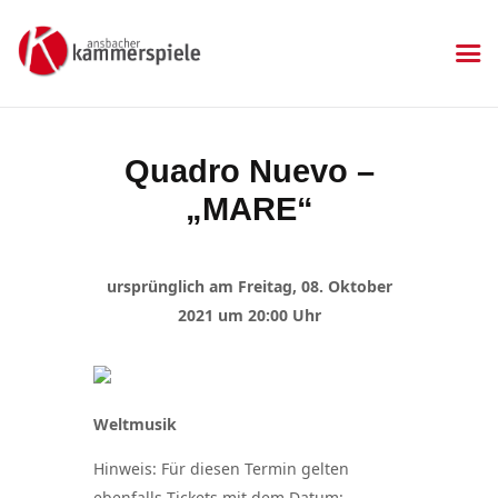
KAMMERSPIELE
Ansbacher Kammerspiele
Spielplan
Quadro Nuevo –
Aktuelles
„MARE“
Kartenkauf
Die Kammerspiele
Mitgliedschaft
ursprünglich am Freitag, 08. Oktober
Gastronomie
2021 um 20:00 Uhr
Sponsoren
Kontakt & Anfahrt
Impressum
Weltmusik
Datenschutzerklärung
Hinweis: Für diesen Termin gelten
ebenfalls Tickets mit dem Datum: