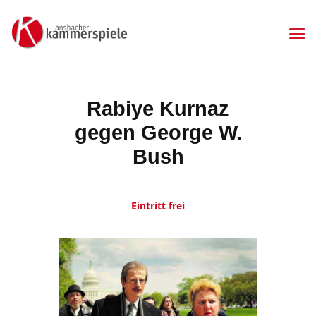
KAMMERSPIELE
Ansbacher Kammerspiele
Spielplan
Rabiye Kurnaz
Aktuelles
gegen George W.
Kartenkauf
Die Kammerspiele
Bush
Mitgliedschaft
Gastronomie
Eintritt frei
Sponsoren
Kontakt & Anfahrt
Impressum
Datenschutzerklärung