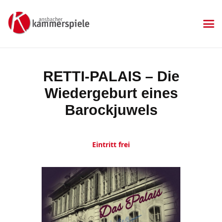
KAMMERSPIELE
Ansbacher Kammerspiele
Spielplan
RETTI-PALAIS – Die
Aktuelles
Wiedergeburt eines
Kartenkauf
Die Kammerspiele
Barockjuwels
Mitgliedschaft
Gastronomie
Eintritt frei
Sponsoren
Kontakt & Anfahrt
Impressum
Datenschutzerklärung