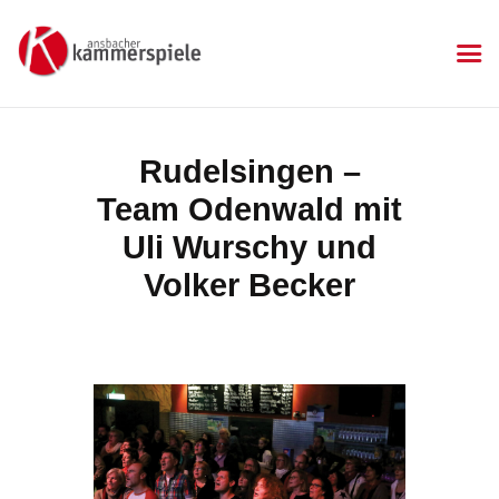
KAMMERSPIELE
Ansbacher Kammerspiele
Spielplan
Rudelsingen –
Aktuelles
Team Odenwald mit
Kartenkauf
Die Kammerspiele
Uli Wurschy und
Mitgliedschaft
Volker Becker
Gastronomie
Sponsoren
Kontakt & Anfahrt
Impressum
Datenschutzerklärung