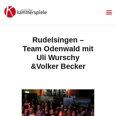
KAMMERSPIELE
Ansbacher Kammerspiele
Spielplan
Rudelsingen –
Aktuelles
Team Odenwald mit
Kartenkauf
Die Kammerspiele
Uli Wurschy
Mitgliedschaft
&Volker Becker
Gastronomie
Sponsoren
Kontakt & Anfahrt
Impressum
Datenschutzerklärung