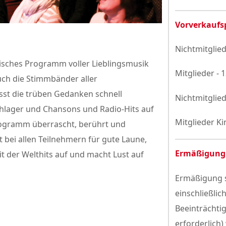
Vorverkaufs
Nichtmitglied
risches Programm voller Lieblingsmusik
Mitglieder - 
auch die Stimmbänder aller
st die trüben Gedanken schnell
Nichtmitglied
chlager und Chansons und Radio-Hits auf
Mitglieder Ki
rogramm überrascht, berührt und
 bei allen Teilnehmern für gute Laune,
Ermäßigung
t der Welthits auf und macht Lust auf
Ermäßigung s
einschließlic
Beeinträchti
erforderlich)