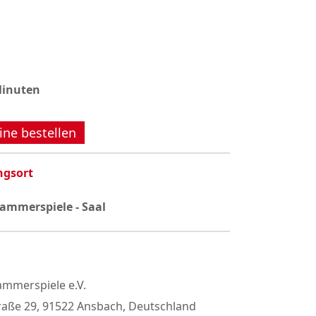
Minuten
ine bestellen
ngsort
ammerspiele - Saal
mmerspiele e.V.
raße 29, 91522 Ansbach, Deutschland