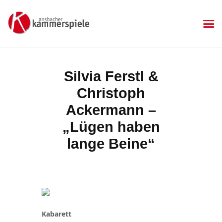
KAMMERSPIELE
Ansbacher Kammerspiele
Spielplan
Silvia Ferstl &
Aktuelles
Christoph
Kartenkauf
Die Kammerspiele
Ackermann –
Mitgliedschaft
„Lügen haben
Gastronomie
lange Beine“
Sponsoren
Kontakt & Anfahrt
Impressum
Datenschutzerklärung
Kabarett