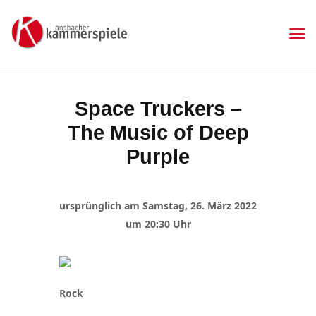
KAMMERSPIELE
Ansbacher Kammerspiele
Spielplan
Space Truckers –
Aktuelles
The Music of Deep
Kartenkauf
Die Kammerspiele
Purple
Mitgliedschaft
Gastronomie
ursprünglich am Samstag, 26. März 2022
Sponsoren
um 20:30 Uhr
Kontakt & Anfahrt
Impressum
Datenschutzerklärung
Rock