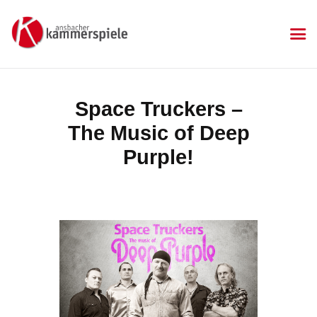
KAMMERSPIELE
Ansbacher Kammerspiele
Spielplan
Space Truckers –
Aktuelles
The Music of Deep
Kartenkauf
Die Kammerspiele
Purple!
Mitgliedschaft
Gastronomie
Sponsoren
Kontakt & Anfahrt
Impressum
Datenschutzerklärung