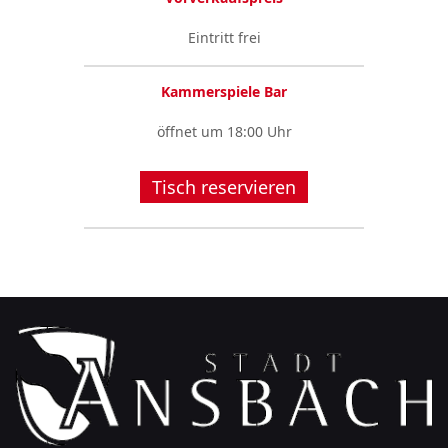
Eintritt frei
Kammerspiele Bar
öffnet um 18:00 Uhr
Tisch reservieren