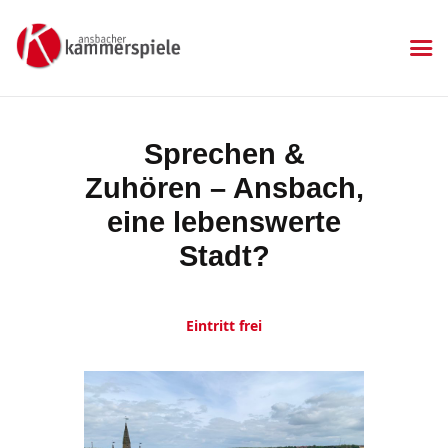
KAMMERSPIELE
Ansbacher Kammerspiele
Spielplan
Sprechen &
Aktuelles
Zuhören – Ansbach,
Kartenkauf
Die Kammerspiele
eine lebenswerte
Mitgliedschaft
Stadt?
Gastronomie
Sponsoren
Eintritt frei
Kontakt & Anfahrt
Impressum
Datenschutzerklärung