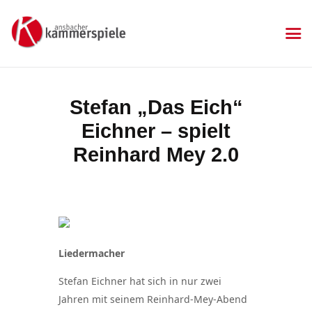
KAMMERSPIELE
Ansbacher Kammerspiele
Spielplan
Stefan „Das Eich“
Aktuelles
Eichner – spielt
Kartenkauf
Die Kammerspiele
Reinhard Mey 2.0
Mitgliedschaft
Gastronomie
Sponsoren
Kontakt & Anfahrt
Impressum
Liedermacher
Datenschutzerklärung
Stefan Eichner hat sich in nur zwei
Jahren mit seinem Reinhard-Mey-Abend