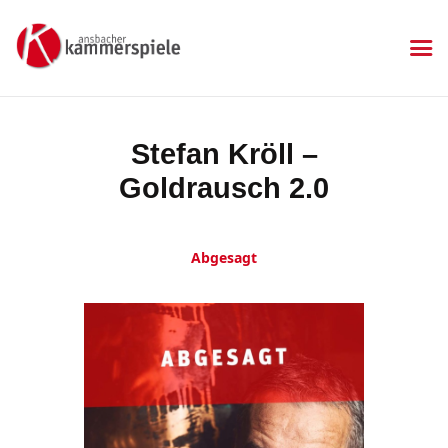
KAMMERSPIELE
Ansbacher Kammerspiele
Spielplan
Stefan Kröll –
Aktuelles
Goldrausch 2.0
Kartenkauf
Die Kammerspiele
Mitgliedschaft
Abgesagt
Gastronomie
Sponsoren
Kontakt & Anfahrt
Impressum
Datenschutzerklärung