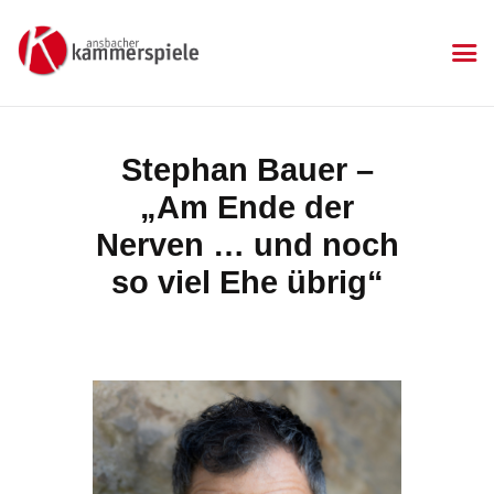
KAMMERSPIELE
Ansbacher Kammerspiele
Spielplan
Stephan Bauer –
Aktuelles
„Am Ende der
Kartenkauf
Die Kammerspiele
Nerven … und noch
Mitgliedschaft
so viel Ehe übrig“
Gastronomie
Sponsoren
Kontakt & Anfahrt
Impressum
Datenschutzerklärung