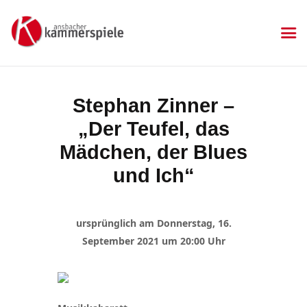
KAMMERSPIELE
Ansbacher Kammerspiele
Spielplan
Stephan Zinner –
Aktuelles
„Der Teufel, das
Kartenkauf
Die Kammerspiele
Mädchen, der Blues
Mitgliedschaft
und Ich“
Gastronomie
Sponsoren
ursprünglich am Donnerstag, 16.
Kontakt & Anfahrt
September 2021 um 20:00 Uhr
Impressum
Datenschutzerklärung