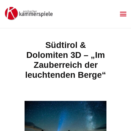
KAMMERSPIELE
Ansbacher Kammerspiele
Spielplan
Südtirol &
Aktuelles
Dolomiten 3D – „Im
Kartenkauf
Die Kammerspiele
Zauberreich der
Mitgliedschaft
leuchtenden Berge“
Gastronomie
Sponsoren
Kontakt & Anfahrt
Impressum
Datenschutzerklärung