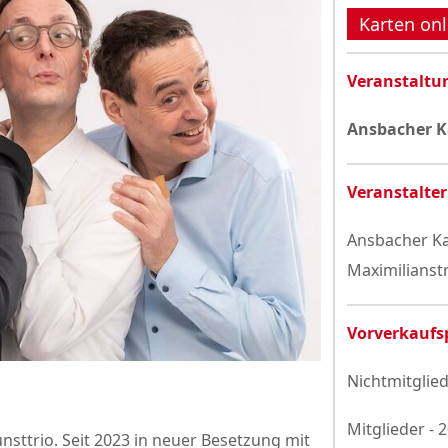
Datenschutzerklärung
Karten onl
Veranstaltu
Ansbacher 
Veranstalter
Ansbacher Ka
Maximilianst
Vorverkaufs
Nichtmitglied
Mitglieder - 
nsttrio. Seit 2023 in neuer Besetzung mit