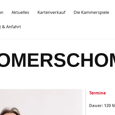
Spielplan
an
Aktuelles
Kartenverkauf
Die Kammerspiele
Aktuelles
KAMMERSPIELE
t & Anfahrt
Kartenkauf
Ansbacher Kammerspiele
Die Kammerspiele
WOMERSCHO
Mitgliedschaft
Gastronomie
Sponsoren
Termine
Kontakt & Anfahrt
Dauer: 120 
Impressum