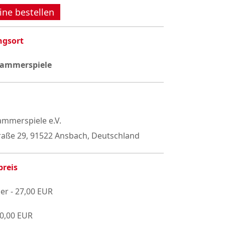
ine bestellen
ngsort
Kammerspiele
mmerspiele e.V.
raße 29, 91522 Ansbach, Deutschland
preis
er - 27,00 EUR
20,00 EUR