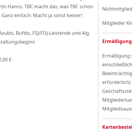
tin Hanns. TBC macht das, was TBC schon
Nichtmitglied
anz einfach: Macht ja sonst keiner!
Mitglieder Ki
Azubis, Bufdis, FSJ/FÖJ-Leistende und Alg.
Ermäßigung
staltungsbeginn
Ermäßigung s
2,00 €
einschließlic
Beeinträchti
erforderlich)
Geschäftsste
Mitgliederka
Mitgliedsausw
Kartenbeste