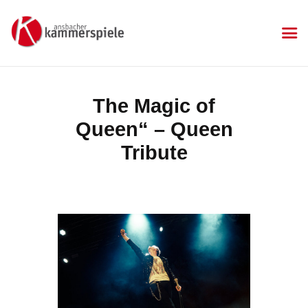
KAMMERSPIELE
Ansbacher Kammerspiele
Spielplan
The Magic of
Aktuelles
Queen“ – Queen
Kartenkauf
Die Kammerspiele
Tribute
Mitgliedschaft
Gastronomie
Sponsoren
Kontakt & Anfahrt
Impressum
Datenschutzerklärung