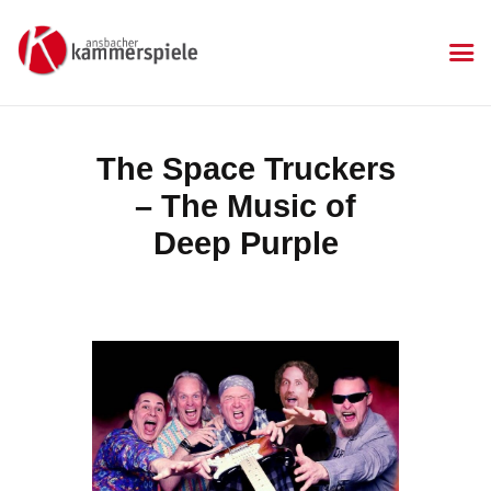
KAMMERSPIELE
Ansbacher Kammerspiele
Spielplan
The Space Truckers
Aktuelles
– The Music of
Kartenkauf
Die Kammerspiele
Deep Purple
Mitgliedschaft
Gastronomie
Sponsoren
Kontakt & Anfahrt
Impressum
Datenschutzerklärung