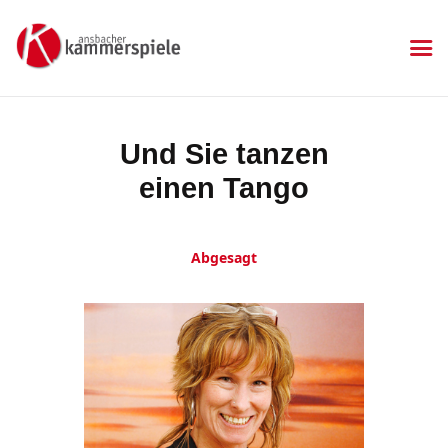
KAMMERSPIELE
Ansbacher Kammerspiele
Spielplan
Und Sie tanzen
Aktuelles
einen Tango
Kartenkauf
Die Kammerspiele
Mitgliedschaft
Abgesagt
Gastronomie
Sponsoren
Kontakt & Anfahrt
Impressum
Datenschutzerklärung